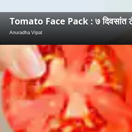
Tomato Face Pack : ७ दिवसांत टॅनिं
Anuradha Vipat