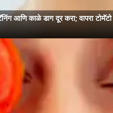
ग आणि काळे डाग दूर करा; वापरा टोमॅटो 