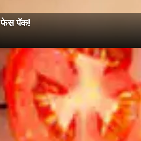
फेस पॅक!