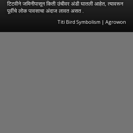
टिटवीने जमिनीपासून किती उंचीवर अंडी घातली आहेत, त्यावरून
पूर्वीचे लोक पावसाचा अंदाज लावत असत .
Titi Bird Symbolism | Agrowon