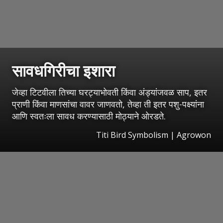
सावधगिरीचा इशारा
जेव्हा टिटवीला तिच्या घरट्याभोवती किंवा अंड्यांजवळ साप, इतर
प्राणी किंवा माणसांचा वावर जाणवतो, तेव्हा ती इतर पशु-पक्ष्यांना
आणि स्वतःला सावध करण्यासाठी मोठ्याने ओरडते.
Titi Bird Symbolism | Agrowon