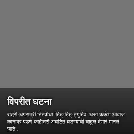
विपरीत घटना
रात्री-अपरात्री टिटवीचा 'टिट्-टिट्-ट्युटिव' असा कर्कश आवाज
कानावर पडणे काहीतरी अघटित घडण्याची चाहुल देणारे मानले
जाते .