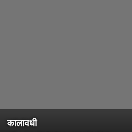
कालावधी