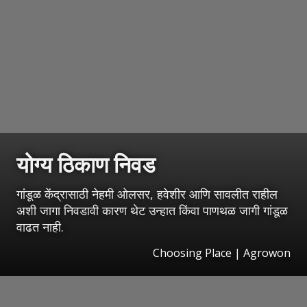
योग्य ठिकाण निवड
गांडूळ केंद्रासाठी नेहमी ओलसर, हवेशीर आणि सावलीत राहील
अशी जागा निवडावी कारण थेट उन्हात किंवा पाणथळ जागी गांडूळ
वाढत नाही.
Choosing Place | Agrowon