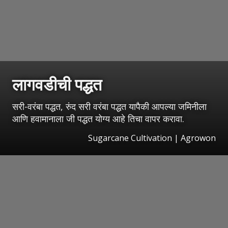
लागवडीची पद्धत
सरी-वरंबा पद्धत, रुंद सरी वरंबा पद्धत यापैकी आपल्या जमिनीला
आणि हवामानाला जी पद्धत योग्य आहे तिचा वापर करावा.
Sugarcane Cultivation | Agrowon