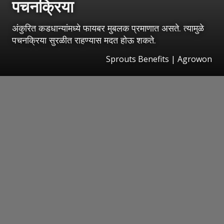
पचनक्रिया
अंकुरित कडधान्यांमध्ये फायबर मुबलक प्रमाणात असते. त्यामुळे
पचनक्रिया सुरळीत राहण्यास मदत होऊ शकते.
Sprouts Benefits | Agrowon