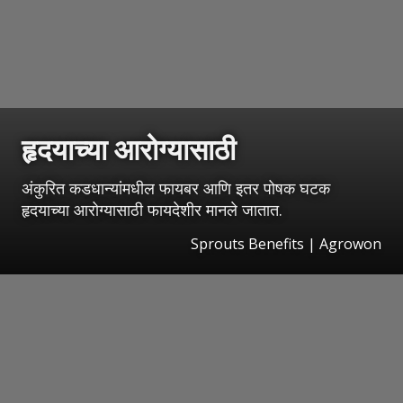
हृदयाच्या आरोग्यासाठी
अंकुरित कडधान्यांमधील फायबर आणि इतर पोषक घटक
हृदयाच्या आरोग्यासाठी फायदेशीर मानले जातात.
Sprouts Benefits | Agrowon