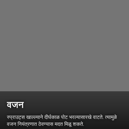
वजन
स्प्राउट्स खाल्ल्याने दीर्घकाळ पोट भरल्यासारखे वाटते. त्यामुळे
वजन नियंत्रणात ठेवण्यास मदत मिळू शकते.