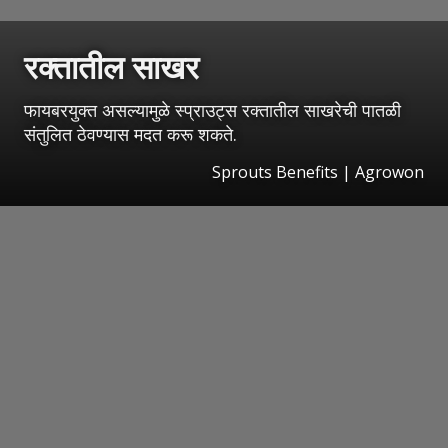
रक्तातील साखर
फायबरयुक्त असल्यामुळे स्प्राउट्स रक्तातील साखरेची पातळी
संतुलित ठेवण्यास मदत करू शकते.
Sprouts Benefits | Agrowon