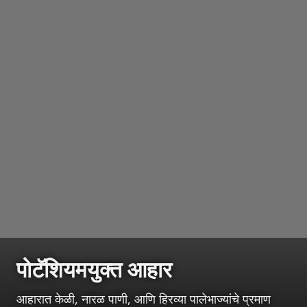
पोटॅशियमयुक्त आहार
आहारात केळी, नारळ पाणी, आणि हिरव्या पालेभाज्यांचे प्रमाण