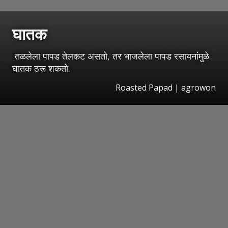
घातक
तळलेला पापड तेलकट असतो, तर भाजलेला पापड रसायनांमुळे
घातक ठरू शकतो.
Roasted Papad | agrowon