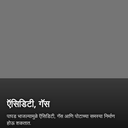
ऍसिडिटी, गॅस
पापड भाजल्यामुळे ऍसिडिटी, गॅस आणि पोटाच्या समस्या निर्माण
होऊ शकतात.