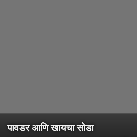
पावडर आणि खायचा सोडा