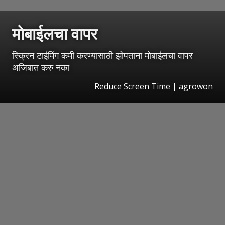
मोबाईलचा वापर
स्क्रिन टाईमिंग कमी करण्यासाठी झोपताना मोबाईलचा वापर
अजिबात करु नका
Reduce Screen Time | agrowon