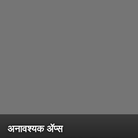
अनावश्यक ॲप्स