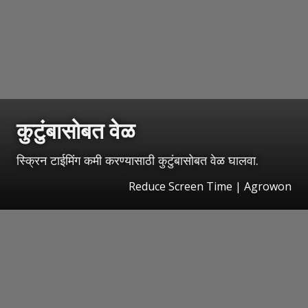
कुटुंबासोबत वेळ
स्क्रिन टाईमिंग कमी करण्यासाठी कुटुंबासोबत वेळ घालवा.
Reduce Screen Time | Agrowon