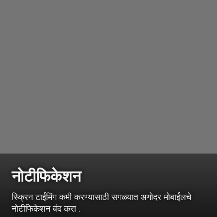
नोटीफिकेशन
स्क्रिन टाईमिंग कमी करण्यासाठी सगळ्यात अगोदर मोबाईलचे
नोटीफिकेशन बंद करा .