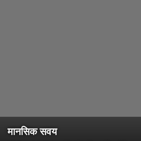
मानसिक सवय