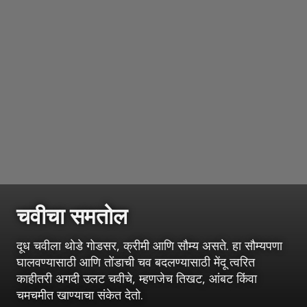
चवीचा समतोल
दूध चवीला थोडे गोडसर, क्रीमी आणि सौम्य असते. हा सौम्यपणा
घालवण्यासाठी आणि तोंडाची चव बदलण्यासाठी मेंदू त्वरित
काहीतरी अगदी उलट चवीचे, म्हणजेच तिखट, आंबट किंवा
चमचमीत खाण्याचा संकेत देतो.