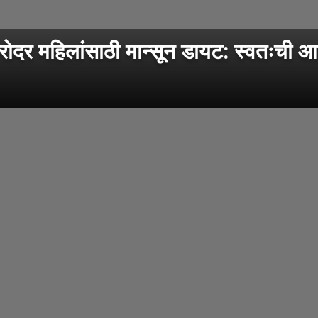
हिलांसाठी मान्सून डायट: स्वतःची आण