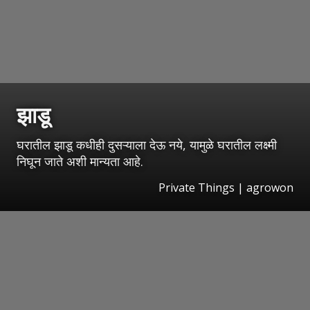
झाडू
घरातील झाडू कधीही दुसऱ्याला देऊ नये, यामुळे घरातील लक्ष्मी
निघून जाते अशी मान्यता आहे.
Private Things | agrowon