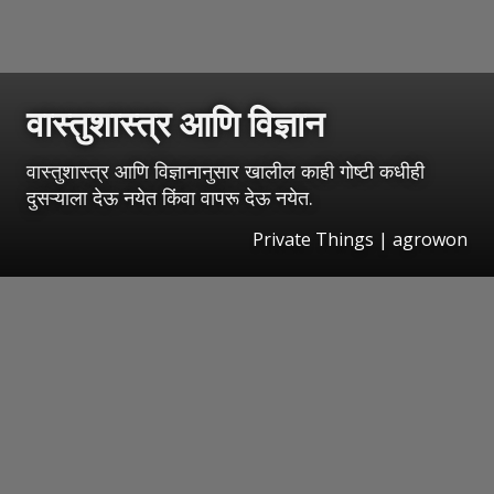
वास्तुशास्त्र आणि विज्ञान
वास्तुशास्त्र आणि विज्ञानानुसार खालील काही गोष्टी कधीही
दुसऱ्याला देऊ नयेत किंवा वापरू देऊ नयेत.
Private Things | agrowon