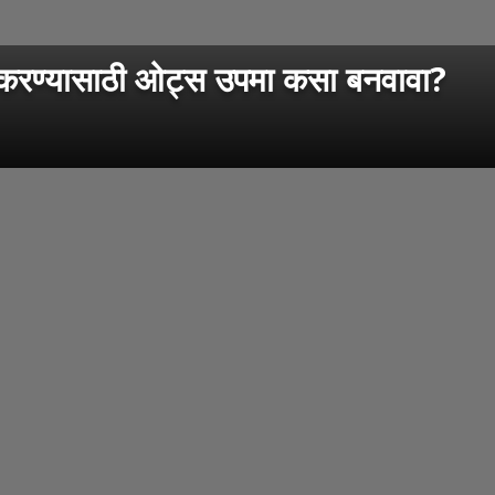
ण्यासाठी ओट्स उपमा कसा बनवावा?