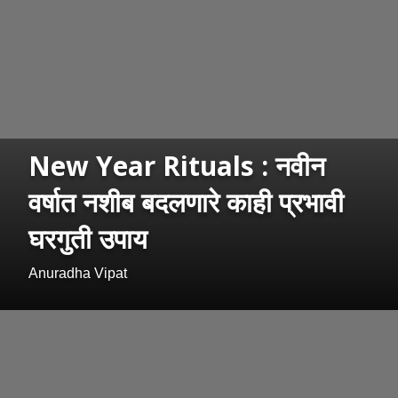
New Year Rituals : नवीन
वर्षात नशीब बदलणारे काही प्रभावी
घरगुती उपाय
Anuradha Vipat