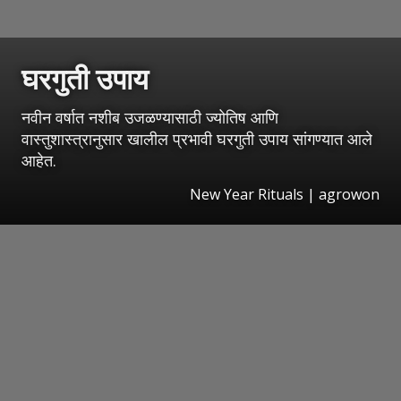
घरगुती उपाय
नवीन वर्षात नशीब उजळण्यासाठी ज्योतिष आणि
वास्तुशास्त्रानुसार खालील प्रभावी घरगुती उपाय सांगण्यात आले
आहेत.
New Year Rituals | agrowon