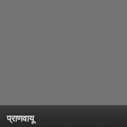
प्राणवायू