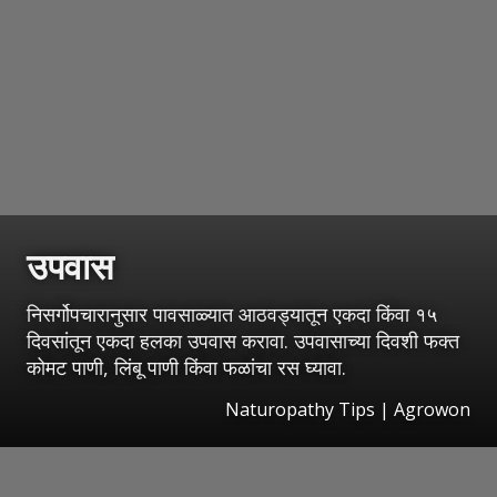
उपवास
निसर्गोपचारानुसार पावसाळ्यात आठवड्यातून एकदा किंवा १५
दिवसांतून एकदा हलका उपवास करावा. उपवासाच्या दिवशी फक्त
कोमट पाणी, लिंबू पाणी किंवा फळांचा रस घ्यावा.
Naturopathy Tips | Agrowon