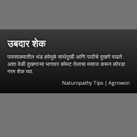
उबदार शेक
पावसाळ्यातील थंड हवेमुळे सांधेदुखी आणि पाठीचे दुखणे वाढते .
अशा वेळी दुखणाऱ्या भागावर कोमट तेलाचा मसाज करून कोरडा
गरम शेक घ्या.
Naturopathy Tips | Agrowon