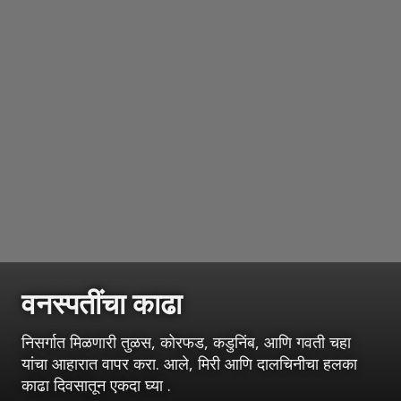
वनस्पतींचा काढा
निसर्गात मिळणारी तुळस, कोरफड, कडुनिंब, आणि गवती चहा
यांचा आहारात वापर करा. आले, मिरी आणि दालचिनीचा हलका
काढा दिवसातून एकदा घ्या .