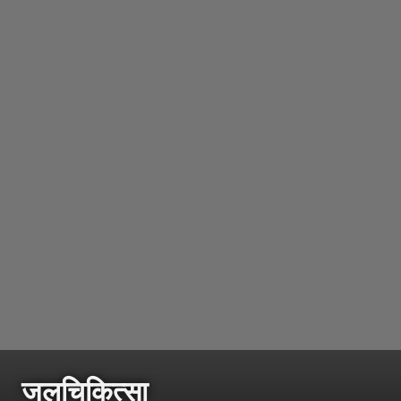
जलचिकित्सा