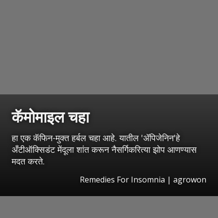
कॅमोमाइल चहा
हा एक कॅफिन-मुक्त हर्बल चहा आहे. यातील 'ॲपिजेनिन'हे
अँटीऑक्सिडंट मेंदूला शांत करून नैसर्गिकरित्या झोप आणण्यास
मदत करते.
Remedies For Insomnia | agrowon