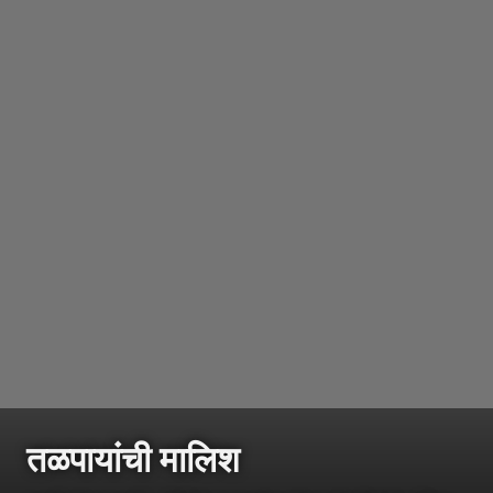
तळपायांची मालिश