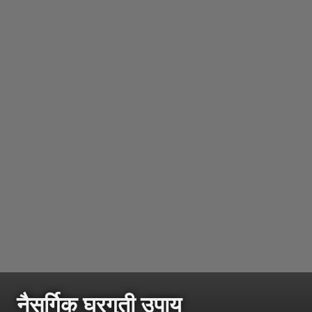
नैसर्गिक घरगुती उपाय