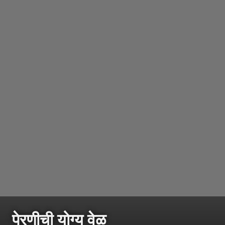
पेरणीची योग्य वेळ