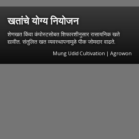
खतांचे योग्य नियोजन
शेणखत किंवा कंपोस्टसोबत शिफारशीनुसार रासायनिक खते
द्यावीत. संतुलित खत व्यवस्थापनामुळे पीक जोमदार वाढते.
Mung Udid Cultivation | Agrowon