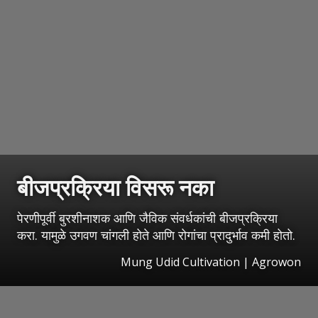
बीजप्रक्रिया विसरू नका
पेरणीपूर्वी बुरशीनाशक आणि जैविक संवर्धकांची बीजप्रक्रिया
करा. यामुळे उगवण चांगली होते आणि रोगांचा प्रादुर्भाव कमी होतो.
Mung Udid Cultivation | Agrowon