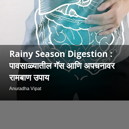
Rainy Season Digestion :
पावसाळ्यातील गॅस आणि अपचनावर
रामबाण उपाय
Anuradha Vipat