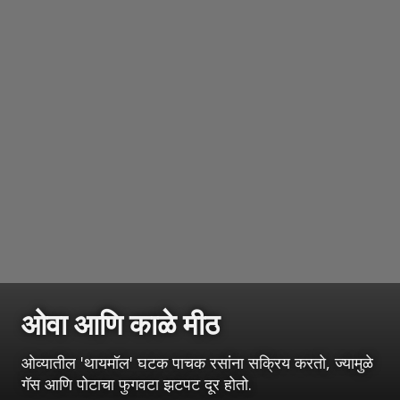
ओवा आणि काळे मीठ
ओव्यातील 'थायमॉल' घटक पाचक रसांना सक्रिय करतो, ज्यामुळे
गॅस आणि पोटाचा फुगवटा झटपट दूर होतो.