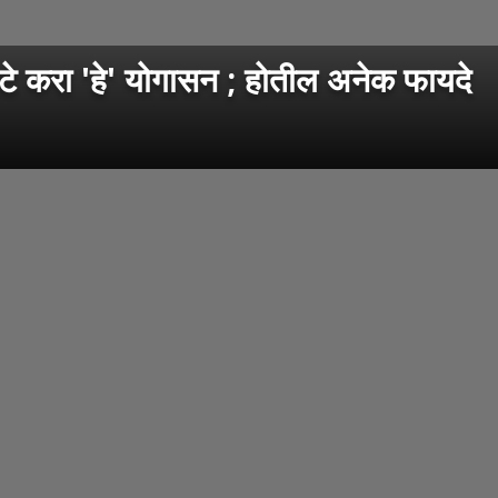
करा 'हे' योगासन ; होतील अनेक फायदे