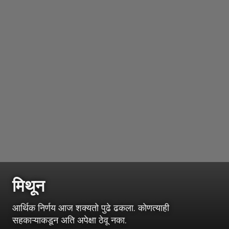
मिथून
आर्थिक निर्णय आज शक्यतो पुढे ढकला. कोणत्याही
सहकाऱ्याकडून अति अपेक्षा ठेवू नका.