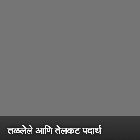
तळलेले आणि तेलकट पदार्थ