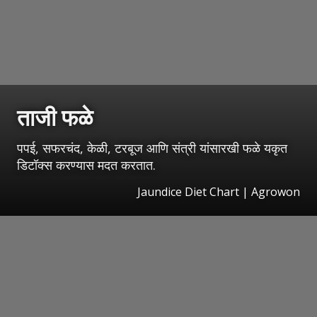
ताजी फळे
पपई, सफरचंद, केळी, टरबूज आणि संत्री यांसारखी फळे यकृत
डिटॉक्स करण्यास मदत करतात.
Jaundice Diet Chart | Agrowon