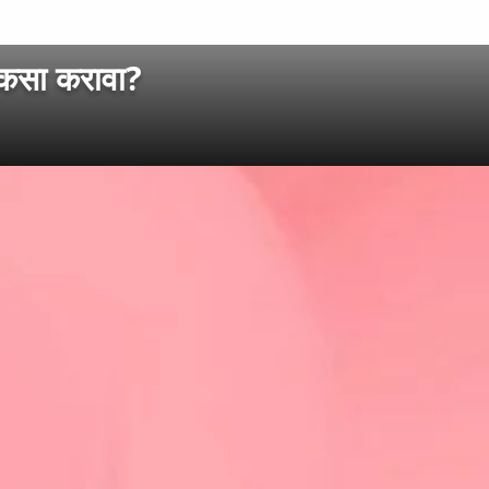
 कसा करावा?