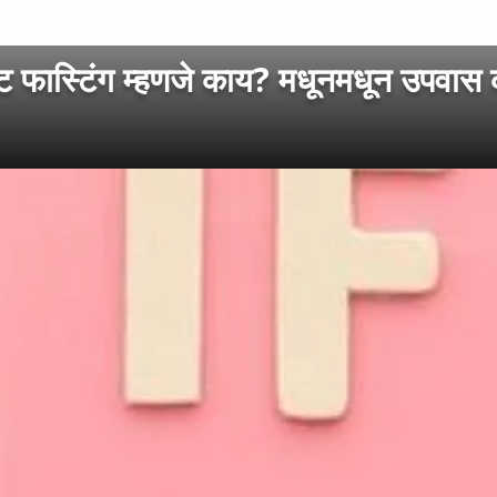
फास्टिंग म्हणजे काय? मधूनमधून उपवास