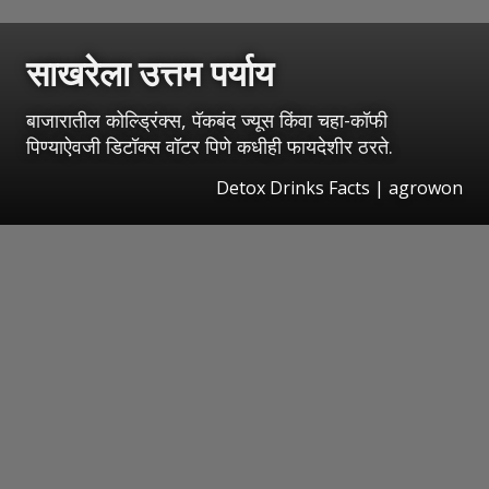
साखरेला उत्तम पर्याय
बाजारातील कोल्ड्रिंक्स, पॅकबंद ज्यूस किंवा चहा-कॉफी
पिण्याऐवजी डिटॉक्स वॉटर पिणे कधीही फायदेशीर ठरते.
Detox Drinks Facts | agrowon