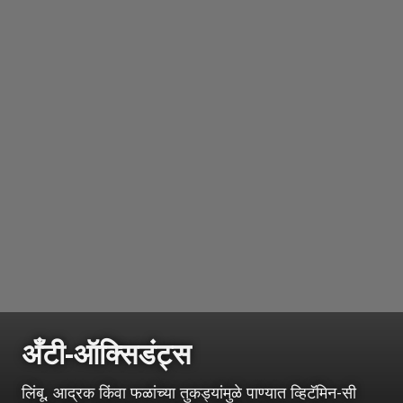
अँटी-ऑक्सिडंट्स
लिंबू, आद्रक किंवा फळांच्या तुकड्यांमुळे पाण्यात व्हिटॅमिन-सी