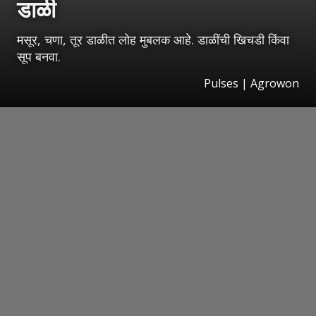
डाळी
मसूर, चणा, तूर डाळीत लोह मुबलक आहे. डाळींची खिचडी किंवा
सूप बनवा.
Pulses | Agrowon