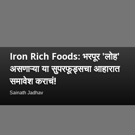
Iron Rich Foods: भरपूर 'लोह'
असणाऱ्या या सुपरफूड्सचा आहारात
समावेश कराचं!
Sainath Jadhav