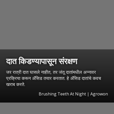
दात किडण्यापासून संरक्षण
जर रात्री दात घासले नाहीत, तर जंतू दातांमधील अन्नावर
प्रक्रिया करून ॲसिड तयार करतात. हे ॲसिड दातांचे कवच
खराब करते.
Brushing Teeth At Night | Agrowon