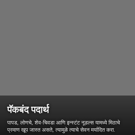
पॅकबंद पदार्थ
पापड, लोणचे, शेव-चिवडा आणि इन्स्टंट नूडल्स यामध्ये मिठाचे
प्रमाण खूप जास्त असते, त्यामुळे त्याचे सेवन मर्यादित करा.