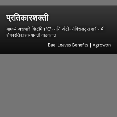
प्रतिकारशक्ती
यामध्ये असणारे व्हिटॅमिन 'C' आणि अँटी-ऑक्सिडंट्स शरीराची
रोगप्रतिकारक शक्ती वाढवतात
Bael Leaves Benefits | Agrowon