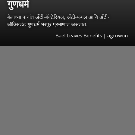
गुणधर्म
बेलाच्या पानांत अँटी-बॅक्टेरियल, अँटी-फंगल आणि अँटी-
ऑक्सिडंट गुणधर्म भरपूर प्रमाणात असतात.
Bael Leaves Benefits | agrowon