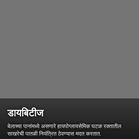
डायबिटीज
बेलाच्या पानांमध्ये असणारे हायपोग्लायसेमिक घटक रक्तातील
साखरेची पातळी नियंत्रित ठेवण्यास मदत करतात.