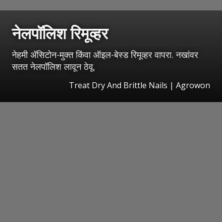
नेलपॉलिश रिमूव्हर
नेहमी ॲसिटोन-मुक्त किंवा ऑइल-बेस्ड रिमूव्हर वापरा. नखांवर
सतत नेलपॉलिश लावून ठेवू.
Treat Dry And Brittle Nails | Agrowon