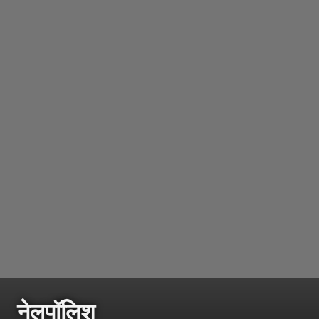
नेलपॉलिश