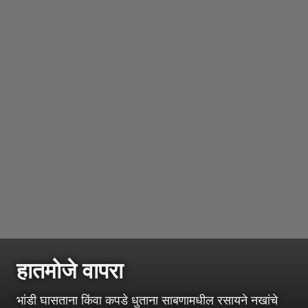
हातमोजे वापरा
भांडी घासताना किंवा कपडे धुताना साबणामधील रसायने नखांचे