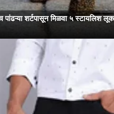
ंढऱ्या शर्टपासून मिळवा ५ स्टायलिश लूक