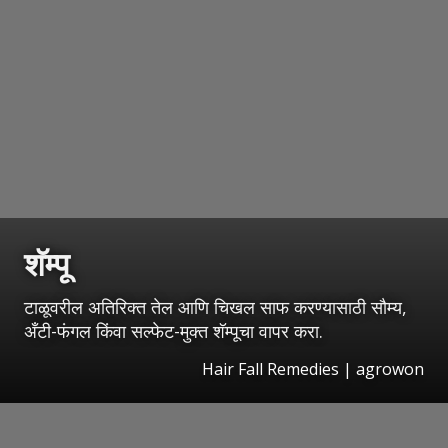
शॅम्पू
टाळूवरील अतिरिक्त तेल आणि चिखल साफ करण्यासाठी सौम्य,
अँटी-फंगल किंवा सल्फेट-मुक्त शॅम्पूचा वापर करा.
Hair Fall Remedies | agrowon