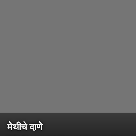
मेथीचे दाणे