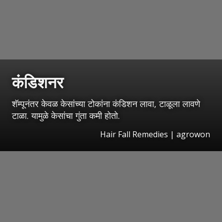
कंडिशनर
शॅम्पूनंतर केवळ केसांच्या टोकांना कंडिशन लावा, टाळूला लावणे
टाळा. यामुळे केसांचा गुंता कमी होतो.
Hair Fall Remedies | agrowon