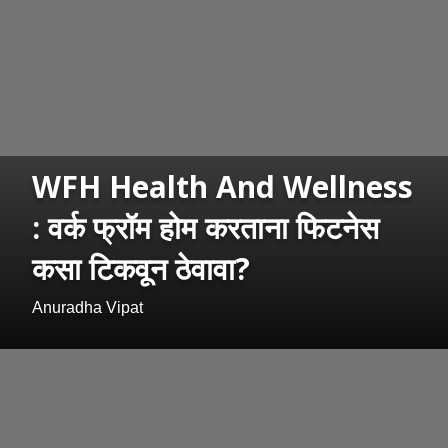
WFH Health And Wellness
: वर्क फ्रॉम होम करताना फिटनेस
कसा टिकवून ठेवावा?
Anuradha Vipat