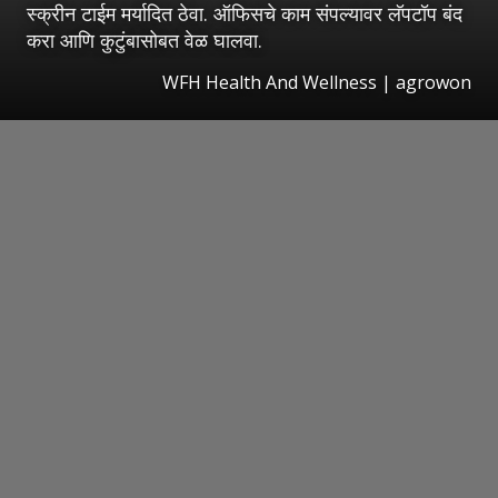
स्क्रीन टाईम मर्यादित ठेवा. ऑफिसचे काम संपल्यावर लॅपटॉप बंद
करा आणि कुटुंबासोबत वेळ घालवा.
WFH Health And Wellness | agrowon