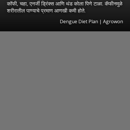
कॉफी, चहा, एनर्जी ड्रिंक्स आणि थंड कोला पिणे टाळा. कॅफीनमुळे
शरीरातील पाण्याचे प्रमाण आणखी कमी होते.
Dengue Diet Plan | Agrowon