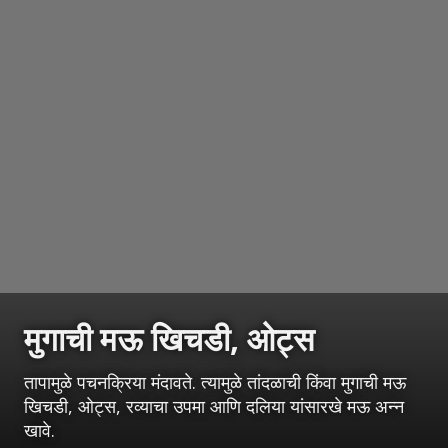
मुगाची मऊ खिचडी, ओट्स
तापामुळे पचनक्रिया मंदावते. त्यामुळे तांदळाची किंवा मुगाची मऊ
खिचडी, ओट्स, रव्याचा उपमा आणि दलिया यांसारखे मऊ अन्न
खावे.