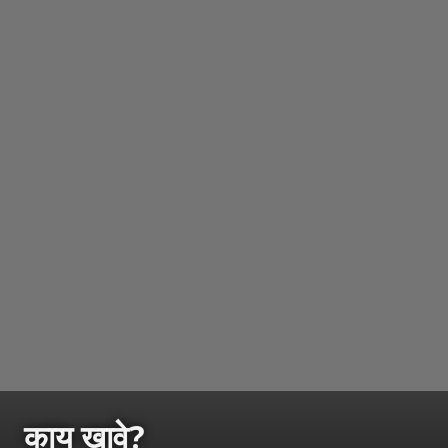
काय खावे?