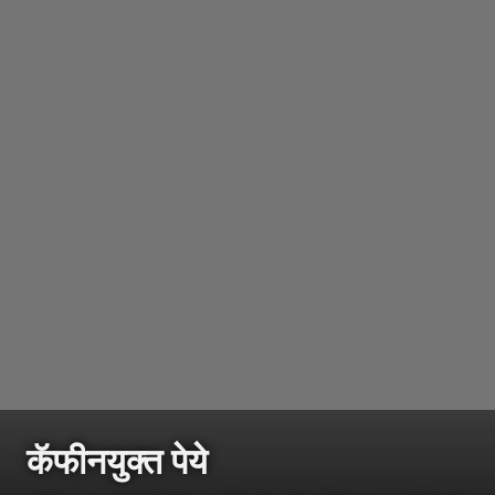
कॅफीनयुक्त पेये