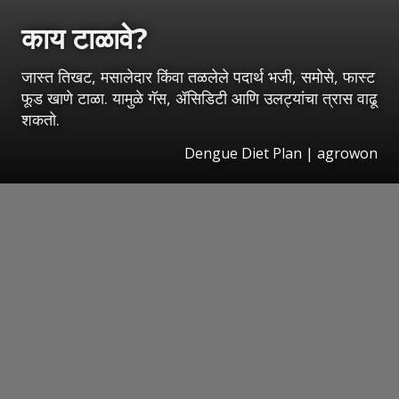
काय टाळावे?
जास्त तिखट, मसालेदार किंवा तळलेले पदार्थ भजी, समोसे, फास्ट
फूड खाणे टाळा. यामुळे गॅस, ॲसिडिटी आणि उलट्यांचा त्रास वाढू
शकतो.
Dengue Diet Plan | agrowon