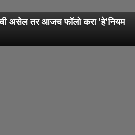
ी असेल तर आजच फॉलो करा 'हे'नियम