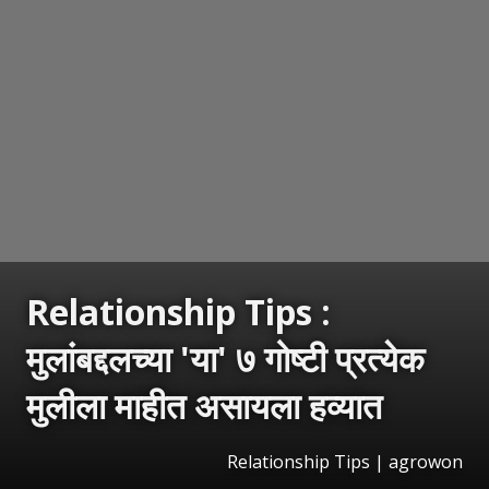
Relationship Tips :
मुलांबद्दलच्या 'या' ७ गोष्टी प्रत्येक
मुलीला माहीत असायला हव्यात
Relationship Tips | agrowon