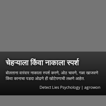
चेहऱ्याला किंवा नाकाला स्पर्श
बोलताना वारंवार नाकाला स्पर्श करणे, ओठ चावणे, गळा खाजवणे
किंवा कानाचा पडदा ओढणे ही खोटेपणाची लक्षणे आहेत.
Detect Lies Psychology | agrowon