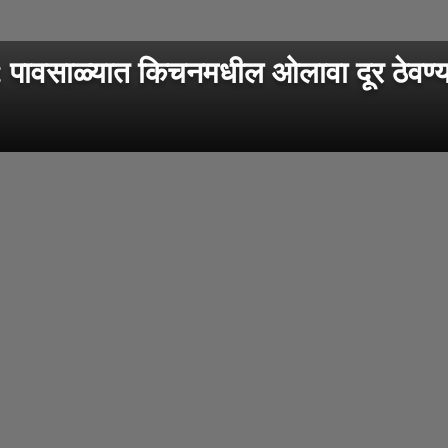
ाळ्यात किचनमधील ओलावा दूर ठेवण्यास