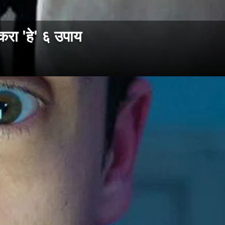
रा 'हे' ६ उपाय