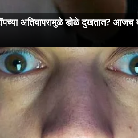
च्या अतिवापरामुळे डोळे दुखतात? आजच क