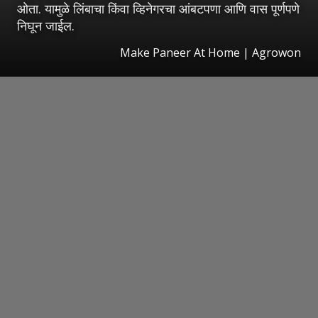
ओता. यामुळे लिंबाचा किंवा व्हिनेगरचा आंबटपणा आणि वास पूर्णपणे
निघून जाईल.
Make Paneer At Home | Agrowon