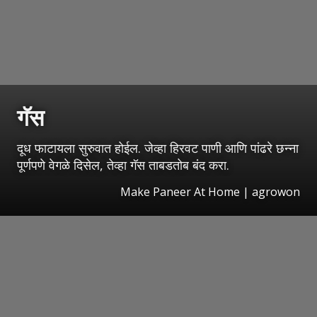
गॅस
दूध फाटायला सुरुवात होईल. जेव्हा हिरवट पाणी आणि पांढरे छन्ना
पूर्णपणे वेगळे दिसेल, तेव्हा गॅस ताबडतोब बंद करा.
Make Paneer At Home | agrowon