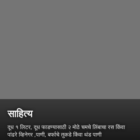
साहित्य
दूध १ लिटर, दूध फाडण्यासाठी २ मोठे चमचे लिंबाचा रस किंवा
पांढरे व्हिनेगर ,पाणी, बर्फाचे तुकडे किंवा थंड पाणी