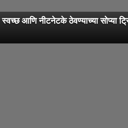
्छ आणि नीटनेटके ठेवण्याच्या सोप्या ट्र