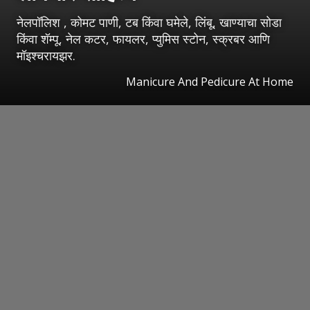
नेलपॉलिश , कोमट पाणी, टब किंवा घमेले, लिंबू, खाण्याचा सोडा
किंवा शॅम्पू, नेल कटर, फायलर, प्युमिस स्टोन, स्क्रबर आणि
मॉइश्चरायझर.
Manicure And Pedicure At Home