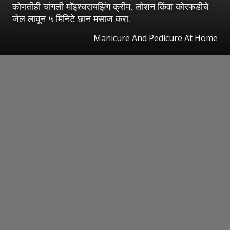
कोणतीही चांगली मॉइश्चरायझिंग क्रीम, लोशन किंवा कोरफडीचे
जेल लावून ५ मिनिटे छान मसाज करा.
Manicure And Pedicure At Home