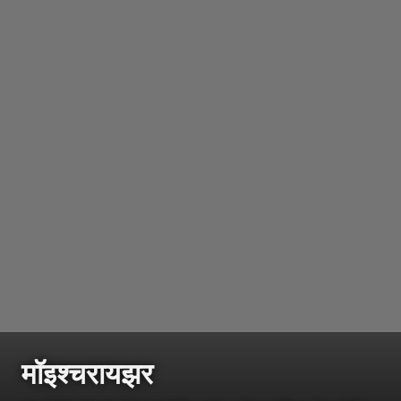
मॉइश्चरायझर