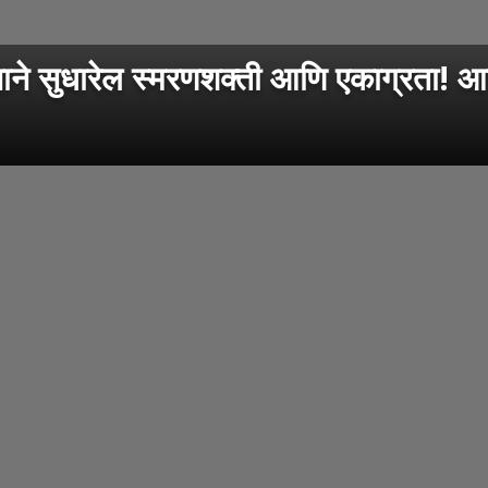
सुधारेल स्मरणशक्ती आणि एकाग्रता! आ