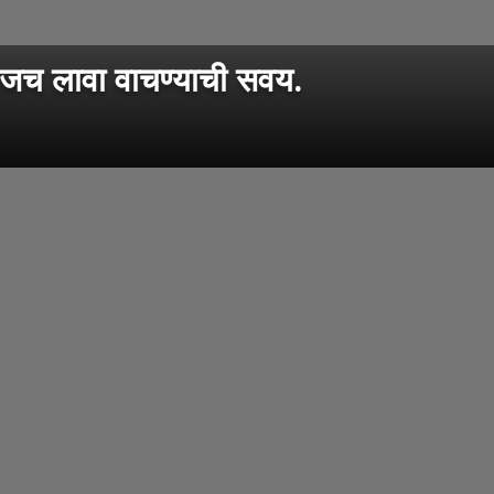
जच लावा वाचण्याची सवय.