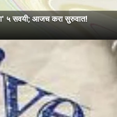
ा' ५ सवयी; आजच करा सुरुवात!