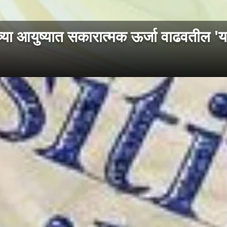
 आयुष्यात सकारात्मक ऊर्जा वाढवतील 'य