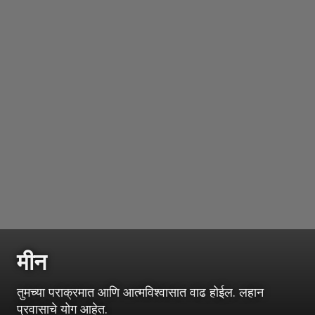
मीन
तुमच्या पराक्रमात आणि आत्मविश्वासात वाढ होईल. लहान
प्रवासाचे योग आहेत.