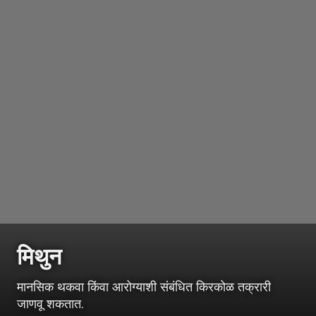
मिथुन
मानसिक थकवा किंवा आरोग्याशी संबंधित किरकोळ तक्रारी
जाणवू शकतात.