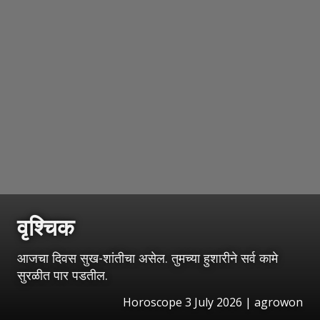
वृश्चिक
आजचा दिवस सुख-शांतीचा असेल. तुमच्या हुशारीने सर्व कामे
सुरळीत पार पडतील.
Horoscope 3 July 2026 | agrowon