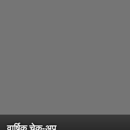
वार्षिक चेक-अप