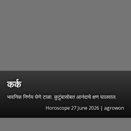
कर्क
भावनिक निर्णय घेणे टाळा. कुटुंबासोबत आनंदाचे क्षण घालवाल.
Horoscope 27 June 2026 | agrowon