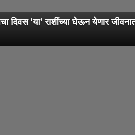
स 'या' राशींच्या घेऊन येणार जीवनात