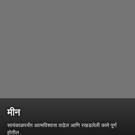
मीन
सायंकाळपर्यंत आत्मविश्वास वाढेल आणि रखडलेली कामे पूर्ण
होतील .