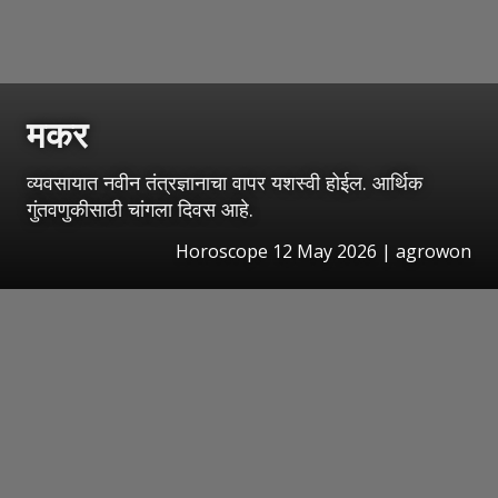
मकर
व्यवसायात नवीन तंत्रज्ञानाचा वापर यशस्वी होईल. आर्थिक
गुंतवणुकीसाठी चांगला दिवस आहे.
Horoscope 12 May 2026 | agrowon