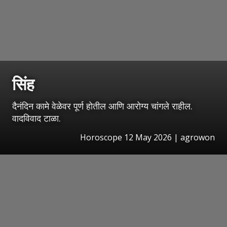
सिंह
दैनंदिन कामे वेळेवर पूर्ण होतील आणि आरोग्य चांगले राहील.
वादविवाद टाळा.
Horoscope 12 May 2026 | agrowon