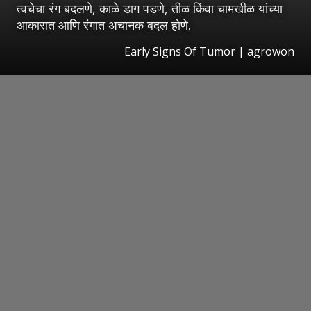
त्वचेचा रंग बदलणे, काळे डाग पडणे, तीळ किंवा चामखीळ यांच्या
आकारात आणि रंगात अचानक बदल होणे.
Early Signs Of Tumor | agrowon