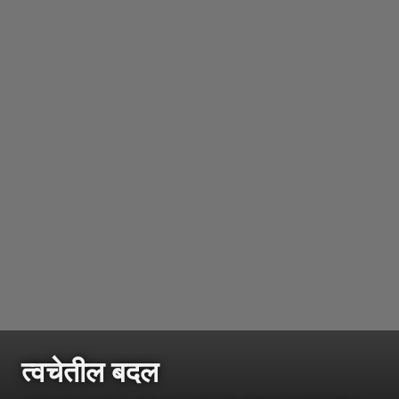
त्वचेतील बदल