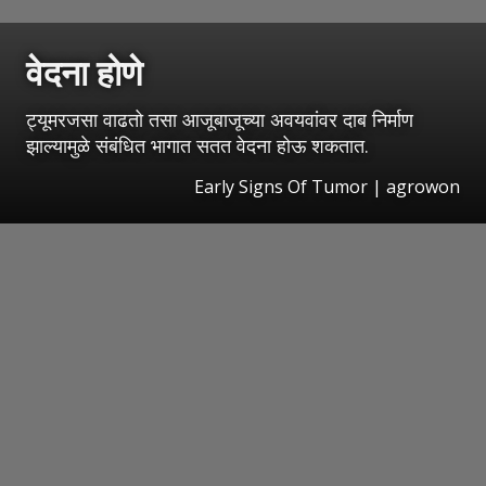
वेदना होणे
ट्यूमरजसा वाढतो तसा आजूबाजूच्या अवयवांवर दाब निर्माण
झाल्यामुळे संबंधित भागात सतत वेदना होऊ शकतात.
Early Signs Of Tumor | agrowon