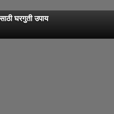
ाठी घरगुती उपाय